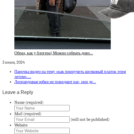
Образ, как у блогера) Можно собрать дово…
3 июня, 2024
Парочка видео на тему «как приручить шелковый платок этим
летом»….
Леопардовые юбки не покидают нас, они де…
Leave a Reply
Name (required)
Mail (required)
(will not be published)
Website