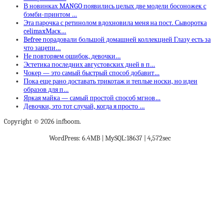
В новинках MANGO появились целых две модели босоножек с
бэмби-принтом …
Эта парочка с ретинолом вдохновила меня на пост. Сыворотка
celimaxМаск…
Befree порадовали большой домашней коллекцией Глазу есть за
что зацепи…
Не повторяем ошибок, девочки…
Эстетика последних августовских дней в п…
Чокер — это самый быстрый способ добавит…
Пока еще рано доставать трикотаж и теплые носки, но идеи
образов для п…
Яркая майка — самый простой способ мгнов…
Девочки, это тот случай, когда я просто …
Copyright © 2026 infboom.
WordPress: 6.4MB | MySQL:18637 | 4,572sec