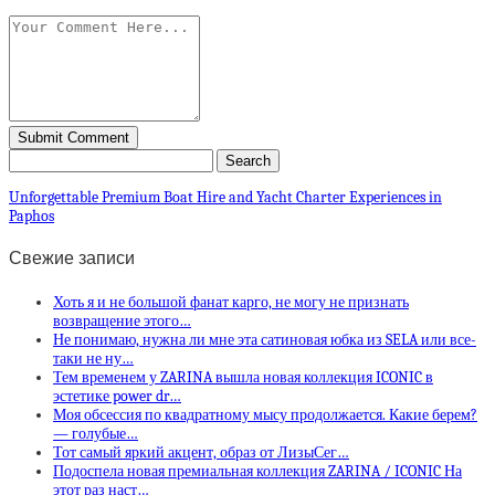
Unforgettable Premium Boat Hire and Yacht Charter Experiences in
Paphos
Свежие записи
Хоть я и не большой фанат карго, не могу не признать
возвращение этого…
Не понимаю, нужна ли мне эта сатиновая юбка из SELA или все-
таки не ну…
Тем временем у ZARINA вышла новая коллекция ICONIC в
эстетике power dr…
Моя обсессия по квадратному мысу продолжается. Какие берем?
— голубые…
Тот самый яркий акцент, образ от ЛизыСег…
Подоспела новая премиальная коллекция ZARINA / ICONIC На
этот раз наст…