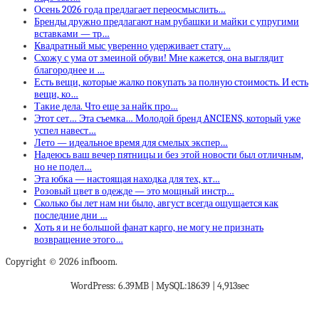
Осень 2026 года предлагает переосмыслить…
Бренды дружно предлагают нам рубашки и майки с упругими
вставками — тр…
Квадратный мыс уверенно удерживает стату…
Схожу с ума от змеиной обуви! Мне кажется, она выглядит
благороднее и …
Есть вещи, которые жалко покупать за полную стоимость. И есть
вещи, ко…
Такие дела. Что еще за найк про…
Этот сет… Эта съемка… Молодой бренд ANCIENS, который уже
успел навест…
Лето — идеальное время для смелых экспер…
Надеюсь ваш вечер пятницы и без этой новости был отличным,
но не подел…
Эта юбка — настоящая находка для тех, кт…
Розовый цвет в одежде — это мощный инстр…
Сколько бы лет нам ни было, август всегда ощущается как
последние дни …
Хоть я и не большой фанат карго, не могу не признать
возвращение этого…
Copyright © 2026 infboom.
WordPress: 6.39MB | MySQL:18639 | 4,913sec