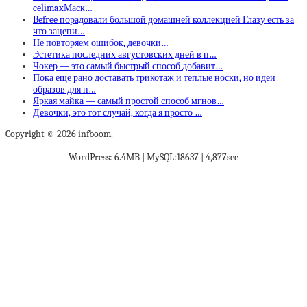
celimaxМаск…
Befree порадовали большой домашней коллекцией Глазу есть за
что зацепи…
Не повторяем ошибок, девочки…
Эстетика последних августовских дней в п…
Чокер — это самый быстрый способ добавит…
Пока еще рано доставать трикотаж и теплые носки, но идеи
образов для п…
Яркая майка — самый простой способ мгнов…
Девочки, это тот случай, когда я просто …
Copyright © 2026 infboom.
WordPress: 6.4MB | MySQL:18637 | 4,877sec