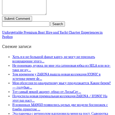
Unforgettable Premium Boat Hire and Yacht Charter Experiences in
Paphos
Свежие записи
Хоть я и не большой фанат карго, не могу не признать
возвращение этого…
Не понимаю, нужна ли мне эта сатиновая юбка из SELA или все-
таки не ну…
Тем временем у ZARINA вышла новая коллекция ICONIC в
эстетике power dr…
Моя обсессия по квадратному мысу продолжается. Какие берем?
— голубые…
Тот самый яркий акцент, образ от ЛизыСег…
Подоспела новая премиальная коллекция ZARINA / ICONIC На
этот раз наст…
В новинках MANGO появились целых две модели босоножек с
бэмби-принтом …
Эта парочка с ретинолом вдохновила меня на пост. Сыворотка