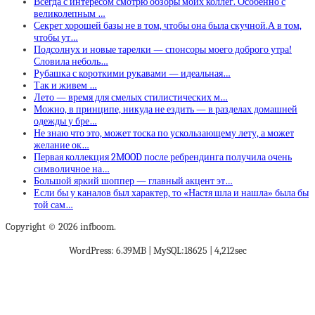
Всегда с интересом смотрю обзоры моих коллег. Особенно с
великолепным …
Секрет хорошей базы не в том, чтобы она была скучной.А в том,
чтобы ут…
Подсолнух и новые тарелки — спонсоры моего доброго утра!
Словила неболь…
Рубашка с короткими рукавами — идеальная…
Так и живем …
Лето — время для смелых стилистических м…
Можно, в принципе, никуда не ездить — в разделах домашней
одежды у бре…
Не знаю что это, может тоска по ускользающему лету, а может
желание ок…
Первая коллекция 2MOOD после ребрендинга получила очень
символичное на…
Большой яркий шоппер — главный акцент эт…
Если бы у каналов был характер, то «Настя шла и нашла» была бы
той сам…
Copyright © 2026 infboom.
WordPress: 6.39MB | MySQL:18625 | 4,212sec