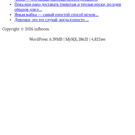
Пока еще рано доставать трикотаж и теплые носки, но идеи
образов для п…
Яркая майка — самый простой способ мгнов…
Девочки, это тот случай, когда я просто …
Copyright © 2026 infboom.
WordPress: 6.39MB | MySQL:18632 | 4,822sec