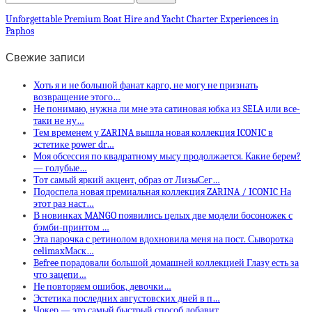
Unforgettable Premium Boat Hire and Yacht Charter Experiences in
Paphos
Свежие записи
Хоть я и не большой фанат карго, не могу не признать
возвращение этого…
Не понимаю, нужна ли мне эта сатиновая юбка из SELA или все-
таки не ну…
Тем временем у ZARINA вышла новая коллекция ICONIC в
эстетике power dr…
Моя обсессия по квадратному мысу продолжается. Какие берем?
— голубые…
Тот самый яркий акцент, образ от ЛизыСег…
Подоспела новая премиальная коллекция ZARINA / ICONIC На
этот раз наст…
В новинках MANGO появились целых две модели босоножек с
бэмби-принтом …
Эта парочка с ретинолом вдохновила меня на пост. Сыворотка
celimaxМаск…
Befree порадовали большой домашней коллекцией Глазу есть за
что зацепи…
Не повторяем ошибок, девочки…
Эстетика последних августовских дней в п…
Чокер — это самый быстрый способ добавит…