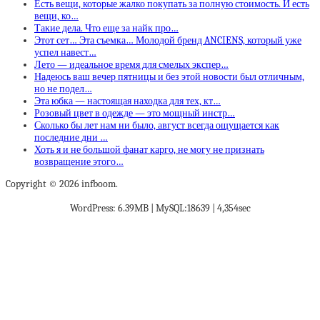
Есть вещи, которые жалко покупать за полную стоимость. И есть
вещи, ко…
Такие дела. Что еще за найк про…
Этот сет… Эта съемка… Молодой бренд ANCIENS, который уже
успел навест…
Лето — идеальное время для смелых экспер…
Надеюсь ваш вечер пятницы и без этой новости был отличным,
но не подел…
Эта юбка — настоящая находка для тех, кт…
Розовый цвет в одежде — это мощный инстр…
Сколько бы лет нам ни было, август всегда ощущается как
последние дни …
Хоть я и не большой фанат карго, не могу не признать
возвращение этого…
Copyright © 2026 infboom.
WordPress: 6.39MB | MySQL:18639 | 4,354sec