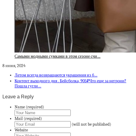
Самыми модными сумками в этом сезоне счи…
8 июня, 2024
Летом всегда возвращаются украшения из б…
Контент выходного дня . Бейсболка, 905₽Что еще за негрони?
Пошла гугли…
Leave a Reply
Name (required)
Mail (required)
(will not be published)
Website