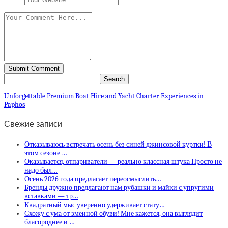
Unforgettable Premium Boat Hire and Yacht Charter Experiences in
Paphos
Свежие записи
Отказываюсь встречать осень без синей джинсовой куртки! В
этом сезоне …
Оказывается, отпариватели — реально классная штука Просто не
надо был…
Осень 2026 года предлагает переосмыслить…
Бренды дружно предлагают нам рубашки и майки с упругими
вставками — тр…
Квадратный мыс уверенно удерживает стату…
Схожу с ума от змеиной обуви! Мне кажется, она выглядит
благороднее и …