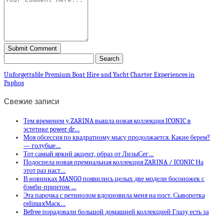
Unforgettable Premium Boat Hire and Yacht Charter Experiences in
Paphos
Свежие записи
Тем временем у ZARINA вышла новая коллекция ICONIC в
эстетике power dr…
Моя обсессия по квадратному мысу продолжается. Какие берем?
— голубые…
Тот самый яркий акцент, образ от ЛизыСег…
Подоспела новая премиальная коллекция ZARINA / ICONIC На
этот раз наст…
В новинках MANGO появились целых две модели босоножек с
бэмби-принтом …
Эта парочка с ретинолом вдохновила меня на пост. Сыворотка
celimaxМаск…
Befree порадовали большой домашней коллекцией Глазу есть за