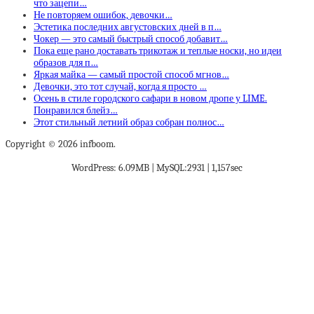
что зацепи…
Не повторяем ошибок, девочки…
Эстетика последних августовских дней в п…
Чокер — это самый быстрый способ добавит…
Пока еще рано доставать трикотаж и теплые носки, но идеи
образов для п…
Яркая майка — самый простой способ мгнов…
Девочки, это тот случай, когда я просто …
Осень в стиле городского сафари в новом дропе у LIME.
Понравился блейз…
Этот стильный летний образ собран полнос…
Copyright © 2026 infboom.
WordPress: 6.09MB | MySQL:2931 | 1,157sec