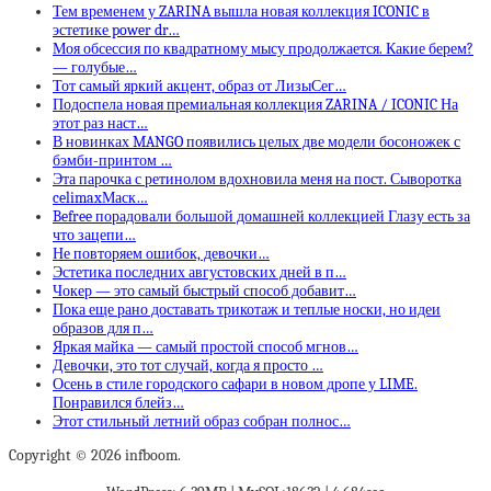
Тем временем у ZARINA вышла новая коллекция ICONIC в
эстетике power dr…
Моя обсессия по квадратному мысу продолжается. Какие берем?
— голубые…
Тот самый яркий акцент, образ от ЛизыСег…
Подоспела новая премиальная коллекция ZARINA / ICONIC На
этот раз наст…
В новинках MANGO появились целых две модели босоножек с
бэмби-принтом …
Эта парочка с ретинолом вдохновила меня на пост. Сыворотка
celimaxМаск…
Befree порадовали большой домашней коллекцией Глазу есть за
что зацепи…
Не повторяем ошибок, девочки…
Эстетика последних августовских дней в п…
Чокер — это самый быстрый способ добавит…
Пока еще рано доставать трикотаж и теплые носки, но идеи
образов для п…
Яркая майка — самый простой способ мгнов…
Девочки, это тот случай, когда я просто …
Осень в стиле городского сафари в новом дропе у LIME.
Понравился блейз…
Этот стильный летний образ собран полнос…
Copyright © 2026 infboom.