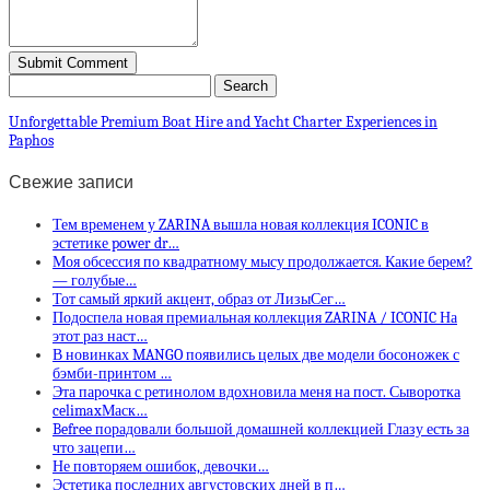
Unforgettable Premium Boat Hire and Yacht Charter Experiences in
Paphos
Свежие записи
Тем временем у ZARINA вышла новая коллекция ICONIC в
эстетике power dr…
Моя обсессия по квадратному мысу продолжается. Какие берем?
— голубые…
Тот самый яркий акцент, образ от ЛизыСег…
Подоспела новая премиальная коллекция ZARINA / ICONIC На
этот раз наст…
В новинках MANGO появились целых две модели босоножек с
бэмби-принтом …
Эта парочка с ретинолом вдохновила меня на пост. Сыворотка
celimaxМаск…
Befree порадовали большой домашней коллекцией Глазу есть за
что зацепи…
Не повторяем ошибок, девочки…
Эстетика последних августовских дней в п…