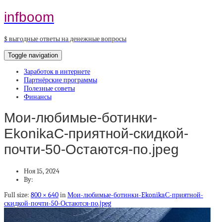
infboom
$ выгодные ответы на денежные вопросы
Toggle navigation
Заработок в интернете
Партнёрские программы
Полезные советы
Финансы
Мои-любимые-ботинки-
EkonikaС-приятной-скидкой-
почти-50-Остаются-по.jpeg
Ноя 15, 2024
By:
Full size:
800 × 640
in
Мои-любимые-ботинки-EkonikaС-приятной-
скидкой-почти-50-Остаются-по.jpeg