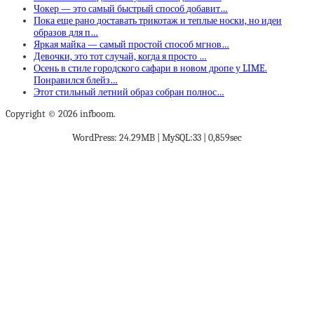
Чокер — это самый быстрый способ добавит…
Пока еще рано доставать трикотаж и теплые носки, но идеи
образов для п…
Яркая майка — самый простой способ мгнов…
Девочки, это тот случай, когда я просто …
Осень в стиле городского сафари в новом дропе у LIME.
Понравился блейз…
Этот стильный летний образ собран полнос…
Copyright © 2026 infboom.
WordPress: 24.29MB | MySQL:33 | 0,859sec