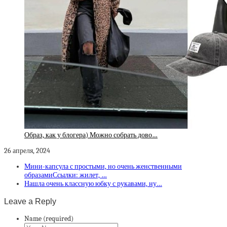
Образ, как у блогера) Можно собрать дово…
26 апреля, 2024
Мини-капсула с простыми, но очень женственными
образамиСсылки: жилет, …
Нашла очень классную юбку с рукавами, ну…
Leave a Reply
Name (required)