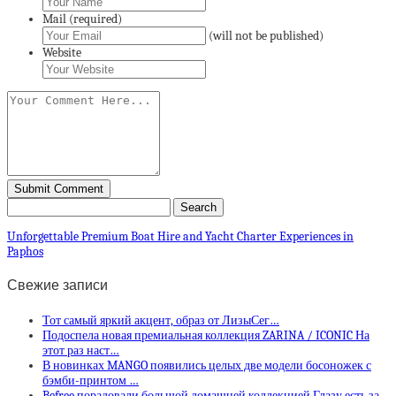
Mail (required)
(will not be published)
Website
Unforgettable Premium Boat Hire and Yacht Charter Experiences in
Paphos
Свежие записи
Тот самый яркий акцент, образ от ЛизыСег…
Подоспела новая премиальная коллекция ZARINA / ICONIC На
этот раз наст…
В новинках MANGO появились целых две модели босоножек с
бэмби-принтом …
Befree порадовали большой домашней коллекцией Глазу есть за