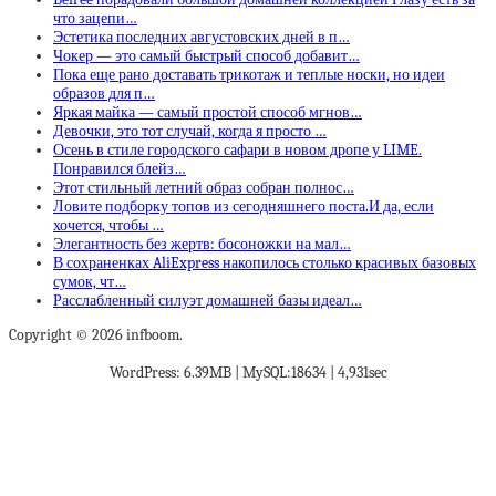
что зацепи…
Эстетика последних августовских дней в п…
Чокер — это самый быстрый способ добавит…
Пока еще рано доставать трикотаж и теплые носки, но идеи
образов для п…
Яркая майка — самый простой способ мгнов…
Девочки, это тот случай, когда я просто …
Осень в стиле городского сафари в новом дропе у LIME.
Понравился блейз…
Этот стильный летний образ собран полнос…
Ловите подборку топов из сегодняшнего поста.И да, если
хочется, чтобы …
Элегантность без жертв: босоножки на мал…
В сохраненках AliExpress накопилось столько красивых базовых
сумок, чт…
Расслабленный силуэт домашней базы идеал…
Copyright © 2026 infboom.
WordPress: 6.39MB | MySQL:18634 | 4,931sec