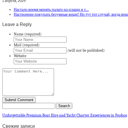
1 апреля, 2024
Настало время менять пальто на плащи и т…
Настроение покупать безумные вещи! Но тут тот случай, когда ве
Leave a Reply
Name (required)
Mail (required)
(will not be published)
Website
Unforgettable Premium Boat Hire and Yacht Charter Experiences in Paphos
Свежие записи