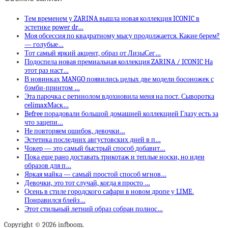
Тем временем у ZARINA вышла новая коллекция ICONIC в
эстетике power dr…
Моя обсессия по квадратному мысу продолжается. Какие берем?
— голубые…
Тот самый яркий акцент, образ от ЛизыСег…
Подоспела новая премиальная коллекция ZARINA / ICONIC На
этот раз наст…
В новинках MANGO появились целых две модели босоножек с
бэмби-принтом …
Эта парочка с ретинолом вдохновила меня на пост. Сыворотка
celimaxМаск…
Befree порадовали большой домашней коллекцией Глазу есть за
что зацепи…
Не повторяем ошибок, девочки…
Эстетика последних августовских дней в п…
Чокер — это самый быстрый способ добавит…
Пока еще рано доставать трикотаж и теплые носки, но идеи
образов для п…
Яркая майка — самый простой способ мгнов…
Девочки, это тот случай, когда я просто …
Осень в стиле городского сафари в новом дропе у LIME.
Понравился блейз…
Этот стильный летний образ собран полнос…
Copyright © 2026 infboom.