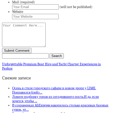
Mail (required)
(will not be published)
Website
Unforgettable Premium Boat Hire and Yacht Charter Experiences in
Paphos
Свежие записи
Осень в стиле городского сафари в новом дропе у LIME.
Понравился блейз…
Ловите подборку топов из сегодняшнего поста.И да, если
хочется, чтобы …
В сохраненках AliExpress накопилось столько красивых базовых
сумок, чт…