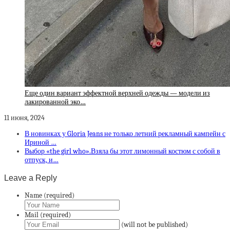
Еще один вариант эффектной верхней одежды — модели из
лакированной эко…
11 июня, 2024
В новинках у Gloria Jeans не только летний рекламный кампейн с
Ириной …
Выбор «the girl who».Взяла бы этот лимонный костюм с собой в
отпуск, и…
Leave a Reply
Name (required)
Mail (required)
(will not be published)