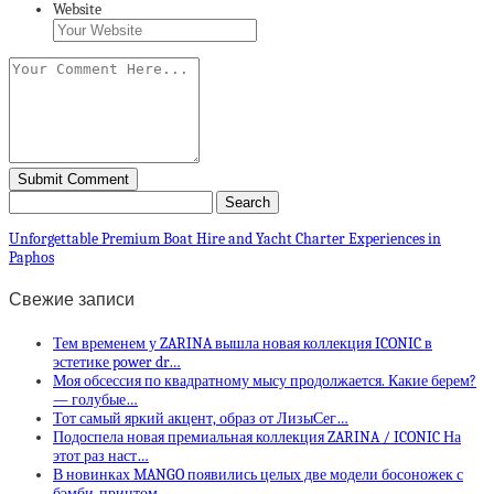
Website
Unforgettable Premium Boat Hire and Yacht Charter Experiences in
Paphos
Свежие записи
Тем временем у ZARINA вышла новая коллекция ICONIC в
эстетике power dr…
Моя обсессия по квадратному мысу продолжается. Какие берем?
— голубые…
Тот самый яркий акцент, образ от ЛизыСег…
Подоспела новая премиальная коллекция ZARINA / ICONIC На
этот раз наст…
В новинках MANGO появились целых две модели босоножек с
бэмби-принтом …