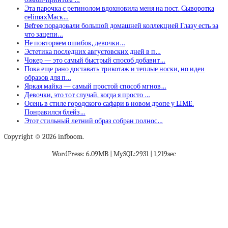
Эта парочка с ретинолом вдохновила меня на пост. Сыворотка
celimaxМаск…
Befree порадовали большой домашней коллекцией Глазу есть за
что зацепи…
Не повторяем ошибок, девочки…
Эстетика последних августовских дней в п…
Чокер — это самый быстрый способ добавит…
Пока еще рано доставать трикотаж и теплые носки, но идеи
образов для п…
Яркая майка — самый простой способ мгнов…
Девочки, это тот случай, когда я просто …
Осень в стиле городского сафари в новом дропе у LIME.
Понравился блейз…
Этот стильный летний образ собран полнос…
Copyright © 2026 infboom.
WordPress: 6.09MB | MySQL:2931 | 1,219sec