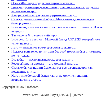
Осень 2026 года предлагает переосмыслить…
Бренды дружно предлагают нам рубашки и майки с упругими
вставками — тр…
Квадратный мыс уверенно удерживает стату…
Схожу с ума от змеиной обуви! Мне кажется, она выглядит
благороднее и …
Есть вещи, которые жалко покупать за полную стоимость. И есть
вещи, ко…
Такие дела. Что еще за найк про…
Этот сет… Эта съемка… Молодой бренд ANCIENS, который уже
успел навест…
Лето — идеальное время для смелых экспер…
Надеюсь ваш вечер пятницы и без этой новости был отличным,
но не подел…
Эта юбка — настоящая находка для тех, кт…
Розовый цвет в одежде — это мощный инстр…
Сколько бы лет нам ни было, август всегда ощущается как
последние дни …
Хоть я и не большой фанат карго, не могу не признать
возвращение этого…
Copyright © 2026 infboom.
WordPress: 6.39MB | MySQL:18639 | 5,022sec