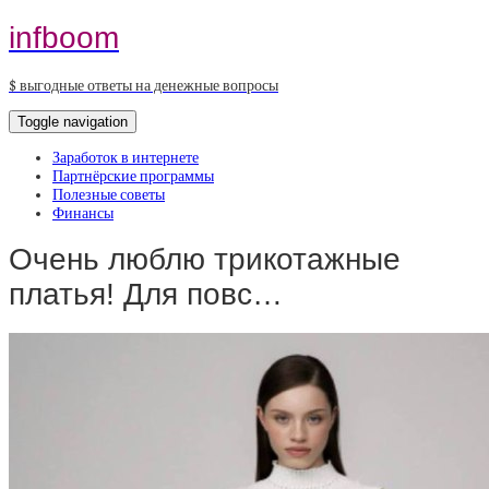
infboom
$ выгодные ответы на денежные вопросы
Toggle navigation
Заработок в интернете
Партнёрские программы
Полезные советы
Финансы
Очень люблю трикотажные
платья! Для повс…