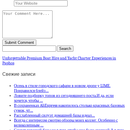
Unforgettable Premium Boat Hire and Yacht Charter Experiences in
Paphos
Свежие записи
Осень в стиле городского сафари в новом дропе у LIME.
Понравился блейз…
Ловите подборку топов из сегодняшнего поста.И да, если
хочется, чтобы …
В сохраненках AliExpress накопилось столько красивых базовых
сумок, чт…
Расслабленный силуэт домашней базы идеал…
Всегда с интересом смотрю обзоры моих коллег. Особенно с
великолепным …