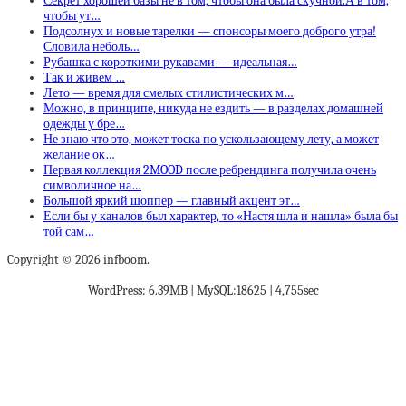
Секрет хорошей базы не в том, чтобы она была скучной.А в том,
чтобы ут…
Подсолнух и новые тарелки — спонсоры моего доброго утра!
Словила неболь…
Рубашка с короткими рукавами — идеальная…
Так и живем …
Лето — время для смелых стилистических м…
Можно, в принципе, никуда не ездить — в разделах домашней
одежды у бре…
Не знаю что это, может тоска по ускользающему лету, а может
желание ок…
Первая коллекция 2MOOD после ребрендинга получила очень
символичное на…
Большой яркий шоппер — главный акцент эт…
Если бы у каналов был характер, то «Настя шла и нашла» была бы
той сам…
Copyright © 2026 infboom.
WordPress: 6.39MB | MySQL:18625 | 4,755sec