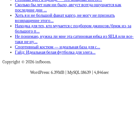
Сколько бы лет нам ни было, август всегда ощущается как
последние дни …
Хоть я и не большой фанат карго, не могу не признать
возвращение этого…
Находка для тех, кто мучается с подбором джинсов/брюк из-за
большого п…
Не понимаю, нужна ли мне эта сатиновая юбка из SELA или все-
таки не ну…
Спортивный костюм — идеальная база для с…
Гайд: Идеальная белая футболка для элега…
Copyright © 2026 infboom.
WordPress: 6.39MB | MySQL:18639 | 4,846sec