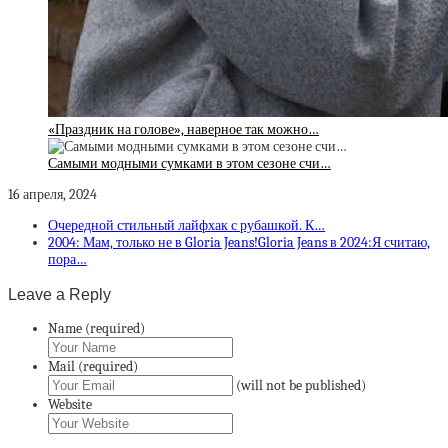
«Праздник на голове», наверное так можно…
Самыми модными сумками в этом сезоне счи…
16 апреля, 2024
Очередной стильный лайфхак с рубашкой. К…
2004: Мам, только не в Gloria Jeans!Gloria Jeans в 2024:Я считаю,
пора…
Leave a Reply
Name (required)
Mail (required)
(will not be published)
Website