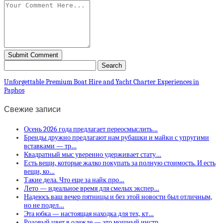
Unforgettable Premium Boat Hire and Yacht Charter Experiences in
Paphos
Свежие записи
Осень 2026 года предлагает переосмыслить…
Бренды дружно предлагают нам рубашки и майки с упругими
вставками — тр…
Квадратный мыс уверенно удерживает стату…
Есть вещи, которые жалко покупать за полную стоимость. И есть
вещи, ко…
Такие дела. Что еще за найк про…
Лето — идеальное время для смелых экспер…
Надеюсь ваш вечер пятницы и без этой новости был отличным,
но не подел…
Эта юбка — настоящая находка для тех, кт…
Розовый цвет в одежде — это мощный инстр…