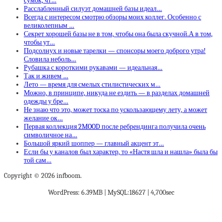
сумок, чт…
Расслабленный силуэт домашней базы идеал…
Всегда с интересом смотрю обзоры моих коллег. Особенно с
великолепным …
Секрет хорошей базы не в том, чтобы она была скучной.А в том,
чтобы ут…
Подсолнух и новые тарелки — спонсоры моего доброго утра!
Словила неболь…
Рубашка с короткими рукавами — идеальная…
Так и живем …
Лето — время для смелых стилистических м…
Можно, в принципе, никуда не ездить — в разделах домашней
одежды у бре…
Не знаю что это, может тоска по ускользающему лету, а может
желание ок…
Первая коллекция 2MOOD после ребрендинга получила очень
символичное на…
Большой яркий шоппер — главный акцент эт…
Если бы у каналов был характер, то «Настя шла и нашла» была бы
той сам…
Copyright © 2026 infboom.
WordPress: 6.39MB | MySQL:18627 | 4,700sec