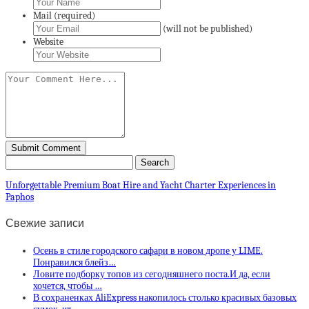
Mail (required)
(will not be published)
Website
Unforgettable Premium Boat Hire and Yacht Charter Experiences in
Paphos
Свежие записи
Осень в стиле городского сафари в новом дропе у LIME.
Понравился блейз…
Ловите подборку топов из сегодняшнего поста.И да, если
хочется, чтобы …
В сохраненках AliExpress накопилось столько красивых базовых