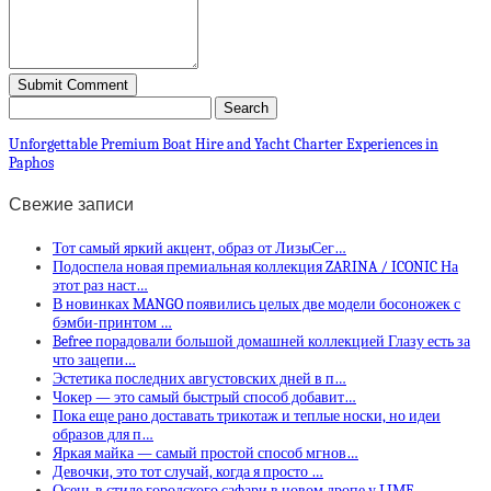
Unforgettable Premium Boat Hire and Yacht Charter Experiences in
Paphos
Свежие записи
Тот самый яркий акцент, образ от ЛизыСег…
Подоспела новая премиальная коллекция ZARINA / ICONIC На
этот раз наст…
В новинках MANGO появились целых две модели босоножек с
бэмби-принтом …
Befree порадовали большой домашней коллекцией Глазу есть за
что зацепи…
Эстетика последних августовских дней в п…
Чокер — это самый быстрый способ добавит…
Пока еще рано доставать трикотаж и теплые носки, но идеи
образов для п…
Яркая майка — самый простой способ мгнов…
Девочки, это тот случай, когда я просто …
Осень в стиле городского сафари в новом дропе у LIME.