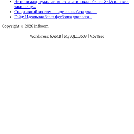
Не понимаю, нужна ли мне эта сатиновая юбка из SELA или все-
таки не ну…
Спортивный костюм — идеальная база для с…
Гайд: Идеальная белая футболка для элега…
Copyright © 2026 infboom.
WordPress: 6.4MB | MySQL:18639 | 4,670sec