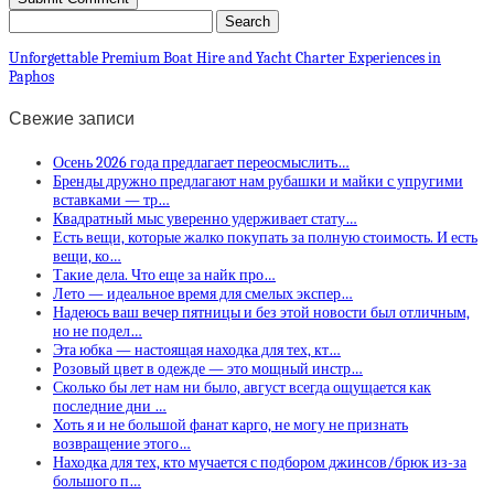
Unforgettable Premium Boat Hire and Yacht Charter Experiences in
Paphos
Свежие записи
Осень 2026 года предлагает переосмыслить…
Бренды дружно предлагают нам рубашки и майки с упругими
вставками — тр…
Квадратный мыс уверенно удерживает стату…
Есть вещи, которые жалко покупать за полную стоимость. И есть
вещи, ко…
Такие дела. Что еще за найк про…
Лето — идеальное время для смелых экспер…
Надеюсь ваш вечер пятницы и без этой новости был отличным,
но не подел…
Эта юбка — настоящая находка для тех, кт…
Розовый цвет в одежде — это мощный инстр…
Сколько бы лет нам ни было, август всегда ощущается как
последние дни …
Хоть я и не большой фанат карго, не могу не признать
возвращение этого…
Находка для тех, кто мучается с подбором джинсов/брюк из-за
большого п…