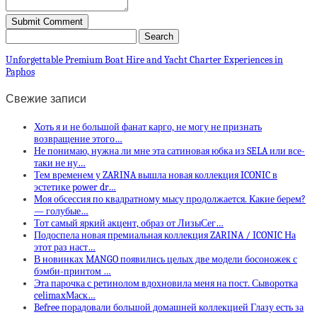
Unforgettable Premium Boat Hire and Yacht Charter Experiences in
Paphos
Свежие записи
Хоть я и не большой фанат карго, не могу не признать
возвращение этого…
Не понимаю, нужна ли мне эта сатиновая юбка из SELA или все-
таки не ну…
Тем временем у ZARINA вышла новая коллекция ICONIC в
эстетике power dr…
Моя обсессия по квадратному мысу продолжается. Какие берем?
— голубые…
Тот самый яркий акцент, образ от ЛизыСег…
Подоспела новая премиальная коллекция ZARINA / ICONIC На
этот раз наст…
В новинках MANGO появились целых две модели босоножек с
бэмби-принтом …
Эта парочка с ретинолом вдохновила меня на пост. Сыворотка
celimaxМаск…
Befree порадовали большой домашней коллекцией Глазу есть за