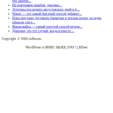
что зацепи…
Не повторяем ошибок, девочки…
Эстетика последних августовских дней в п…
Чокер — это самый быстрый способ добавит…
Пока еще рано доставать трикотаж и теплые носки, но идеи
образов для п…
Яркая майка — самый простой способ мгнов…
Девочки, это тот случай, когда я просто …
Copyright © 2026 infboom.
WordPress: 6.08MB | MySQL:2783 | 1,302sec