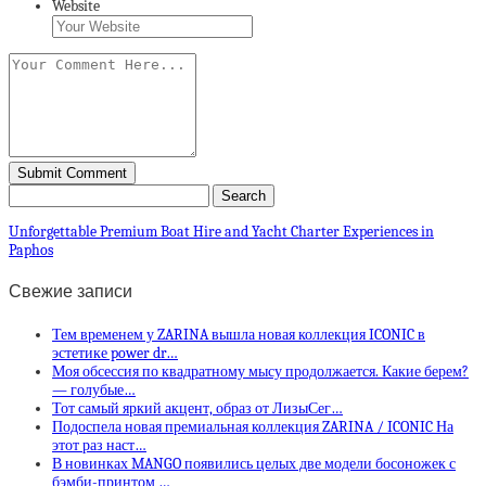
Website
Unforgettable Premium Boat Hire and Yacht Charter Experiences in
Paphos
Свежие записи
Тем временем у ZARINA вышла новая коллекция ICONIC в
эстетике power dr…
Моя обсессия по квадратному мысу продолжается. Какие берем?
— голубые…
Тот самый яркий акцент, образ от ЛизыСег…
Подоспела новая премиальная коллекция ZARINA / ICONIC На
этот раз наст…
В новинках MANGO появились целых две модели босоножек с
бэмби-принтом …