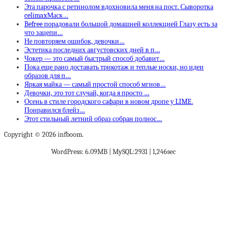
Эта парочка с ретинолом вдохновила меня на пост. Сыворотка
celimaxМаск…
Befree порадовали большой домашней коллекцией Глазу есть за
что зацепи…
Не повторяем ошибок, девочки…
Эстетика последних августовских дней в п…
Чокер — это самый быстрый способ добавит…
Пока еще рано доставать трикотаж и теплые носки, но идеи
образов для п…
Яркая майка — самый простой способ мгнов…
Девочки, это тот случай, когда я просто …
Осень в стиле городского сафари в новом дропе у LIME.
Понравился блейз…
Этот стильный летний образ собран полнос…
Copyright © 2026 infboom.
WordPress: 6.09MB | MySQL:2931 | 1,246sec