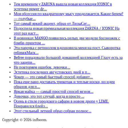
Тем временем у ZARINA вышла новая коллекция ICONIC в
эстетике power dr…
Моя обсессия по квадратному мысу продолжается. Какие берем?
— голубые…
Тот самый яркий акцент, образ от ЛизыСег…
Подоспела новая премиальная коллекция ZARINA / ICONIC На
этот раз наст…
В новинках MANGO появились целых две модели босоножек с
бэмби-принтом …
Эта парочка с ретинолом вдохновила меня на пост. Сыворотка
celimaxМаск…
Befree порадовали большой домашней коллекцией Глазу есть за
что зацепи…
Не повторяем ошибок, девочки…
Эстетика последних августовских дней в п…
Чокер — это самый быстрый способ добавит…
Пока еще рано доставать трикотаж и теплые носки, но идеи
образов для п…
Яркая майка — самый простой способ мгнов…
Девочки, это тот случай, когда я просто …
Осень в стиле городского сафари в новом дропе у LIME.
Понравился блейз…
Этот стильный летний образ собран полнос…
Copyright © 2026 infboom.