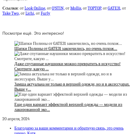
Ссылки
: от
Look Online,
от
O’STIN,
от
Mollis,
от
TOPTOP,
от
GATE31,
от
Take Two,
от
Lichi,
от
Furly
Посмотри ещё. Это интересно!
Шапки Полины от GATE31 закончились, но очень похож…
Даже спутанные наушники можно превратить в искусство!
Смотрите, какую …
Замша актуальна не только в верхней одежде, но и в аксессуарах.
Выше у…
Еще один вариант эффектной верхней одежды — модели из
лакированной эко…
20 апреля, 2024
Благодарю за ваши комментарии и обратную связь, это очень
ценно. Катя,…