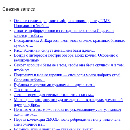
Свежие записи
Осень в стиле городского сафари в новом дропе у LIME.
Понравился блейз…
Ловите подборку топов из сегодняшнего поста.И да, если
хочется, чтобы …
В сохраненках AliExpress накопилось столько красивых базовых
сумок, чт…
Расслабленный силуэт домашней базы идеал…
Всегда с интересом смотрю обзоры моих коллег. Особенно с
великолепным …
Секрет хорошей базы не в том, чтобы она была скучной.А в том,
чтобы ут…
Подсолнух и новые тарелки — спонсоры моего доброго утра!
Словила неболь…
Рубашка с короткими рукавами — идеальная…
Так и живем …
Лето — время для смелых стилистических м…
Можно, в принципе, никуда не ездить — в разделах домашней
одежды у бре…
Не знаю что это, может тоска по ускользающему лету, а может
желание ок…
Первая коллекция 2MOOD после ребрендинга получила очень
символичное на…
Большой яркий шоппер — главный акцент эт…