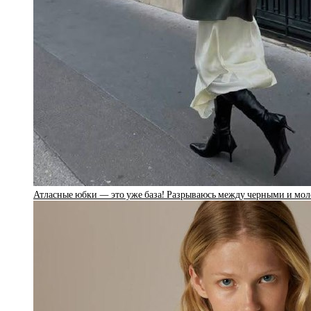
Атласные юбки — это уже база! Разрываюсь между черными и м