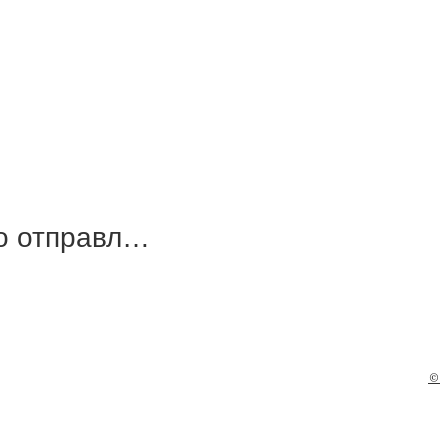
но отправл…
©