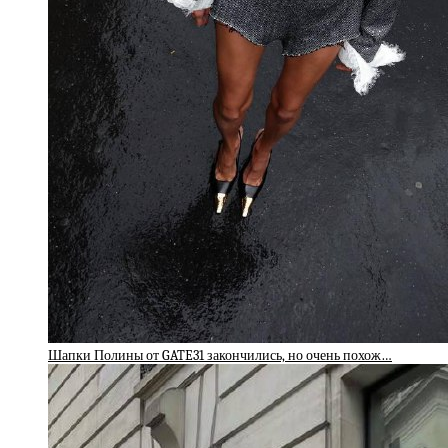
Шапки Полины от GATE31 закончились, но очень похож…