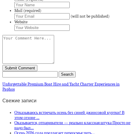
Mail (required)
(will not be published)
Website
Unforgettable Premium Boat Hire and Yacht Charter Experiences in
Paphos
Свежие записи
Отказываюсь встречать осень без синей джинсовой куртки! В
этом сезоне …
Оказывается, отпариватели — реально классная штука Просто не
надо был…
Осень 2026 года предлагает переосмыслить…