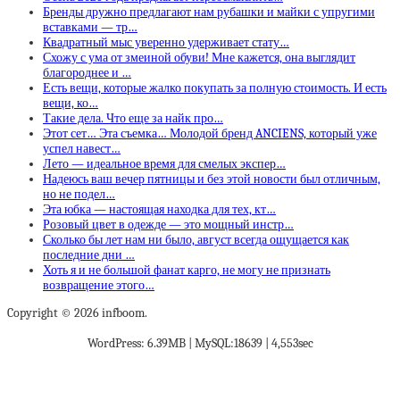
Бренды дружно предлагают нам рубашки и майки с упругими
вставками — тр…
Квадратный мыс уверенно удерживает стату…
Схожу с ума от змеиной обуви! Мне кажется, она выглядит
благороднее и …
Есть вещи, которые жалко покупать за полную стоимость. И есть
вещи, ко…
Такие дела. Что еще за найк про…
Этот сет… Эта съемка… Молодой бренд ANCIENS, который уже
успел навест…
Лето — идеальное время для смелых экспер…
Надеюсь ваш вечер пятницы и без этой новости был отличным,
но не подел…
Эта юбка — настоящая находка для тех, кт…
Розовый цвет в одежде — это мощный инстр…
Сколько бы лет нам ни было, август всегда ощущается как
последние дни …
Хоть я и не большой фанат карго, не могу не признать
возвращение этого…
Copyright © 2026 infboom.
WordPress: 6.39MB | MySQL:18639 | 4,553sec