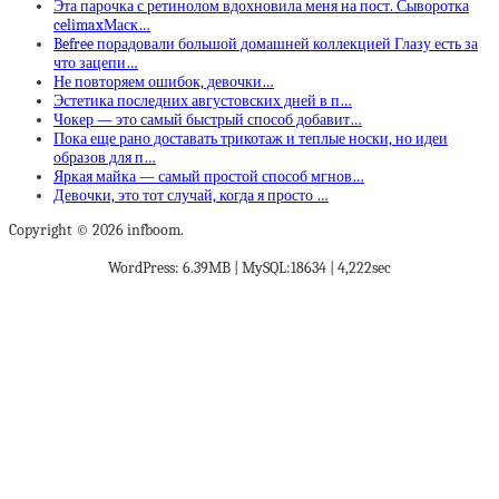
Эта парочка с ретинолом вдохновила меня на пост. Сыворотка
celimaxМаск…
Befree порадовали большой домашней коллекцией Глазу есть за
что зацепи…
Не повторяем ошибок, девочки…
Эстетика последних августовских дней в п…
Чокер — это самый быстрый способ добавит…
Пока еще рано доставать трикотаж и теплые носки, но идеи
образов для п…
Яркая майка — самый простой способ мгнов…
Девочки, это тот случай, когда я просто …
Copyright © 2026 infboom.
WordPress: 6.39MB | MySQL:18634 | 4,222sec