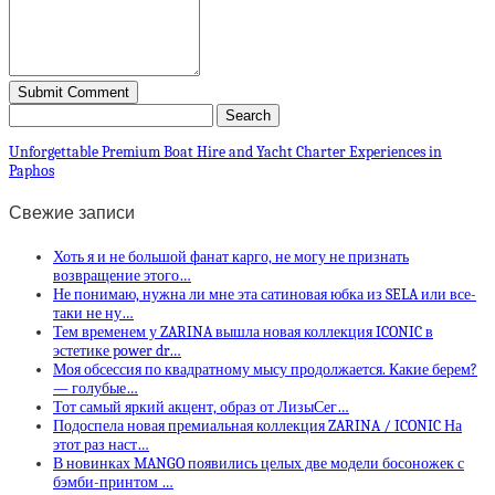
Unforgettable Premium Boat Hire and Yacht Charter Experiences in
Paphos
Свежие записи
Хоть я и не большой фанат карго, не могу не признать
возвращение этого…
Не понимаю, нужна ли мне эта сатиновая юбка из SELA или все-
таки не ну…
Тем временем у ZARINA вышла новая коллекция ICONIC в
эстетике power dr…
Моя обсессия по квадратному мысу продолжается. Какие берем?
— голубые…
Тот самый яркий акцент, образ от ЛизыСег…
Подоспела новая премиальная коллекция ZARINA / ICONIC На
этот раз наст…
В новинках MANGO появились целых две модели босоножек с
бэмби-принтом …