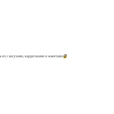
ь их с косухами, кардиганами и жакетами
😉