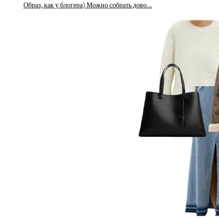
Образ, как у блогера) Можно собрать дово…