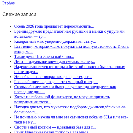
Paphos
Свежие записи
Осень 2026 года предлагает переосмыслить…
Бренды дружно предлагают нам рубашки и майки с упругими
вставками — тр…
Квадратный мыс уверенно удерживает стату…
Есть вещи, которые жалко покупать за полную стоимость. И есть
вещи, ко…
Такие дела. Что еще за найк про…
Лето — идеальное время для смелых экспер…
Надеюсь ваш вечер пятницы и без этой новости был отличным,
но не подел…
Эта юбка — настоящая находка для тех, кт…
Розовый цвет в одежде — это мощный инстр…
Сколько бы лет нам ни было, август всегда ощущается как
последние дни …
Хоть я и не большой фанат карго, не могу не признать
возвращение этого…
Находка для тех, кто мучается с подбором джинсов/брюк из-за
большого п…
Не понимаю, нужна ли мне эта сатиновая юбка из SELA или все-
таки не ну…
Спортивный костюм — идеальная база для с…
Гайд: Идеальная белая футболка для элега…