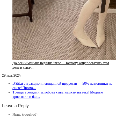
До осени меньше недели! Ужас… Поэтому хочу посвятить этот
день в канал…
29 мая, 2024
В SELA аттракцион невиданной щедрости — 50% на новинки на
сайте! Промо…
Тренды трендами, а любовь к вьетнамкам на века! Модные
кроссовки и бал…
Leave a Reply
Name (required)