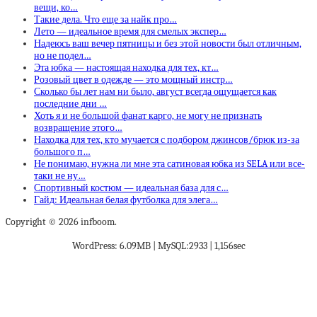
вещи, ко…
Такие дела. Что еще за найк про…
Лето — идеальное время для смелых экспер…
Надеюсь ваш вечер пятницы и без этой новости был отличным,
но не подел…
Эта юбка — настоящая находка для тех, кт…
Розовый цвет в одежде — это мощный инстр…
Сколько бы лет нам ни было, август всегда ощущается как
последние дни …
Хоть я и не большой фанат карго, не могу не признать
возвращение этого…
Находка для тех, кто мучается с подбором джинсов/брюк из-за
большого п…
Не понимаю, нужна ли мне эта сатиновая юбка из SELA или все-
таки не ну…
Спортивный костюм — идеальная база для с…
Гайд: Идеальная белая футболка для элега…
Copyright © 2026 infboom.
WordPress: 6.09MB | MySQL:2933 | 1,156sec