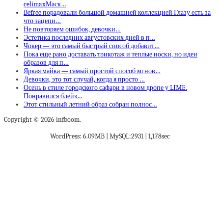
celimaxМаск…
Befree порадовали большой домашней коллекцией Глазу есть за
что зацепи…
Не повторяем ошибок, девочки…
Эстетика последних августовских дней в п…
Чокер — это самый быстрый способ добавит…
Пока еще рано доставать трикотаж и теплые носки, но идеи
образов для п…
Яркая майка — самый простой способ мгнов…
Девочки, это тот случай, когда я просто …
Осень в стиле городского сафари в новом дропе у LIME.
Понравился блейз…
Этот стильный летний образ собран полнос…
Copyright © 2026 infboom.
WordPress: 6.09MB | MySQL:2931 | 1,178sec