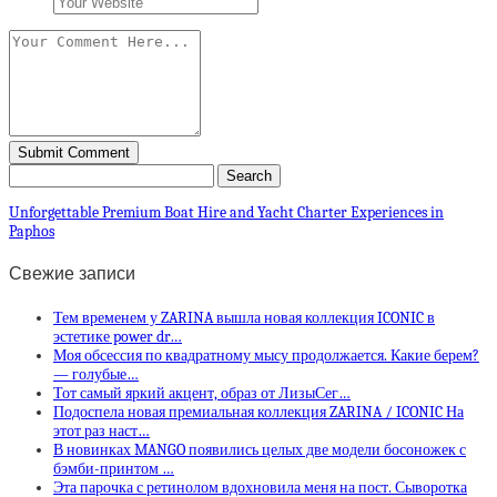
Unforgettable Premium Boat Hire and Yacht Charter Experiences in
Paphos
Свежие записи
Тем временем у ZARINA вышла новая коллекция ICONIC в
эстетике power dr…
Моя обсессия по квадратному мысу продолжается. Какие берем?
— голубые…
Тот самый яркий акцент, образ от ЛизыСег…
Подоспела новая премиальная коллекция ZARINA / ICONIC На
этот раз наст…
В новинках MANGO появились целых две модели босоножек с
бэмби-принтом …
Эта парочка с ретинолом вдохновила меня на пост. Сыворотка