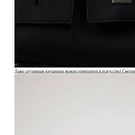
Даже спутанные наушники можно превратить в искусство! Смотри