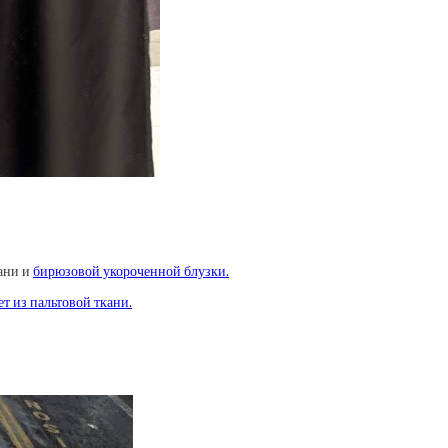
ани и
бирюзовой укороченной блузки.
ет из пальтовой ткани.