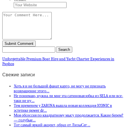
Unforgettable Premium Boat Hire and Yacht Charter Experiences in
Paphos
Свежие записи
Хоть я и не большой фанат карго, не могу не признать
возвращение этого…
Не понимаю, нужна ли мне эта сатиновая юбка из SELA или все-
таки не ну…
Тем временем у ZARINA вышла новая коллекция ICONIC в
эстетике power dr…
Моя обсессия по квадратному мысу продолжается. Какие берем?
— голубые…
Тот самый яркий акцент, образ от ЛизыСег…