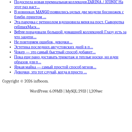
Подоспела новая премиальная коллекция ZARINA / ICONIC На
этот раз наст…
В новинках MANGO появились целых две модели босоножек с
бэмби-принтом …
Эта парочка с ретинолом вдохновила меня на пост. Сыворотка
celimaxМаск…
Befree порадовали большой домашней коллекцией Глазу есть за
что зацепи…
Не повторяем ошибок, девочки…
Эстетика последних августовских дней в п…
Чокер — это самый быстрый способ добавит…
Пока еще рано доставать трикотаж и теплые носки, но идеи
образов для п…
Яркая майка — самый простой способ мгнов…
Девочки, это тот случай, когда я просто …
Copyright © 2026 infboom.
WordPress: 6.09MB | MySQL:2933 | 1,209sec