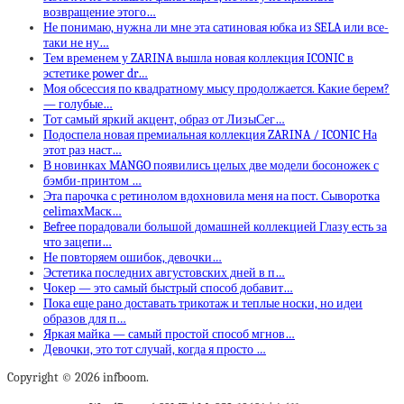
возвращение этого…
Не понимаю, нужна ли мне эта сатиновая юбка из SELA или все-
таки не ну…
Тем временем у ZARINA вышла новая коллекция ICONIC в
эстетике power dr…
Моя обсессия по квадратному мысу продолжается. Какие берем?
— голубые…
Тот самый яркий акцент, образ от ЛизыСег…
Подоспела новая премиальная коллекция ZARINA / ICONIC На
этот раз наст…
В новинках MANGO появились целых две модели босоножек с
бэмби-принтом …
Эта парочка с ретинолом вдохновила меня на пост. Сыворотка
celimaxМаск…
Befree порадовали большой домашней коллекцией Глазу есть за
что зацепи…
Не повторяем ошибок, девочки…
Эстетика последних августовских дней в п…
Чокер — это самый быстрый способ добавит…
Пока еще рано доставать трикотаж и теплые носки, но идеи
образов для п…
Яркая майка — самый простой способ мгнов…
Девочки, это тот случай, когда я просто …
Copyright © 2026 infboom.