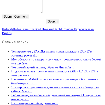
Unforgettable Premium Boat Hire and Yacht Charter Experiences in
Paphos
Свежие записи
Тем временем у ZARINA вышла новая коллекция ICONIC в
эстетике power dr…
Моя обсессия по квадратному мысу продолжается. Какие берем?
— голубые…
Тот самый яркий акцент, образ от ЛизыСег…
Подоспела новая премиальная коллекция ZARINA / ICONIC На
этот раз наст…
В новинках MANGO появились целых две модели босоножек с
бэмби-принтом …
Эта парочка с ретинолом вдохновила меня на пост. Сыворотка
celimaxМаск…
Befree порадовали большой домашней коллекцией Глазу есть за
что зацепи…
Не повторяем ошибок, девочки…