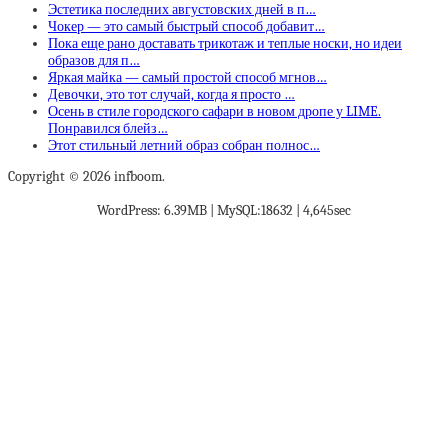
Эстетика последних августовских дней в п…
Чокер — это самый быстрый способ добавит…
Пока еще рано доставать трикотаж и теплые носки, но идеи
образов для п…
Яркая майка — самый простой способ мгнов…
Девочки, это тот случай, когда я просто …
Осень в стиле городского сафари в новом дропе у LIME.
Понравился блейз…
Этот стильный летний образ собран полнос…
Copyright © 2026 infboom.
WordPress: 6.39MB | MySQL:18632 | 4,645sec