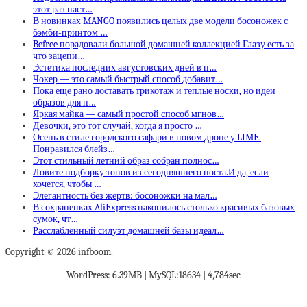
этот раз наст…
В новинках MANGO появились целых две модели босоножек с
бэмби-принтом …
Befree порадовали большой домашней коллекцией Глазу есть за
что зацепи…
Эстетика последних августовских дней в п…
Чокер — это самый быстрый способ добавит…
Пока еще рано доставать трикотаж и теплые носки, но идеи
образов для п…
Яркая майка — самый простой способ мгнов…
Девочки, это тот случай, когда я просто …
Осень в стиле городского сафари в новом дропе у LIME.
Понравился блейз…
Этот стильный летний образ собран полнос…
Ловите подборку топов из сегодняшнего поста.И да, если
хочется, чтобы …
Элегантность без жертв: босоножки на мал…
В сохраненках AliExpress накопилось столько красивых базовых
сумок, чт…
Расслабленный силуэт домашней базы идеал…
Copyright © 2026 infboom.
WordPress: 6.39MB | MySQL:18634 | 4,784sec