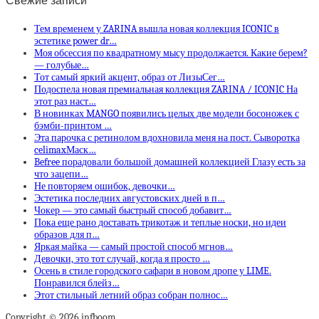
Свежие записи
Тем временем у ZARINA вышла новая коллекция ICONIC в
эстетике power dr…
Моя обсессия по квадратному мысу продолжается. Какие берем?
— голубые…
Тот самый яркий акцент, образ от ЛизыСег…
Подоспела новая премиальная коллекция ZARINA / ICONIC На
этот раз наст…
В новинках MANGO появились целых две модели босоножек с
бэмби-принтом …
Эта парочка с ретинолом вдохновила меня на пост. Сыворотка
celimaxМаск…
Befree порадовали большой домашней коллекцией Глазу есть за
что зацепи…
Не повторяем ошибок, девочки…
Эстетика последних августовских дней в п…
Чокер — это самый быстрый способ добавит…
Пока еще рано доставать трикотаж и теплые носки, но идеи
образов для п…
Яркая майка — самый простой способ мгнов…
Девочки, это тот случай, когда я просто …
Осень в стиле городского сафари в новом дропе у LIME.
Понравился блейз…
Этот стильный летний образ собран полнос…
Copyright © 2026 infboom.