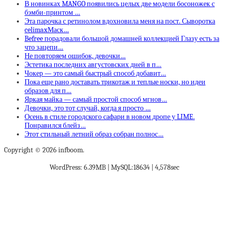
В новинках MANGO появились целых две модели босоножек с
бэмби-принтом …
Эта парочка с ретинолом вдохновила меня на пост. Сыворотка
celimaxМаск…
Befree порадовали большой домашней коллекцией Глазу есть за
что зацепи…
Не повторяем ошибок, девочки…
Эстетика последних августовских дней в п…
Чокер — это самый быстрый способ добавит…
Пока еще рано доставать трикотаж и теплые носки, но идеи
образов для п…
Яркая майка — самый простой способ мгнов…
Девочки, это тот случай, когда я просто …
Осень в стиле городского сафари в новом дропе у LIME.
Понравился блейз…
Этот стильный летний образ собран полнос…
Copyright © 2026 infboom.
WordPress: 6.39MB | MySQL:18634 | 4,578sec