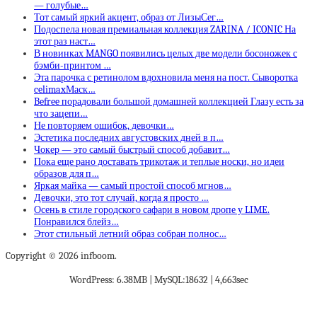
— голубые…
Тот самый яркий акцент, образ от ЛизыСег…
Подоспела новая премиальная коллекция ZARINA / ICONIC На
этот раз наст…
В новинках MANGO появились целых две модели босоножек с
бэмби-принтом …
Эта парочка с ретинолом вдохновила меня на пост. Сыворотка
celimaxМаск…
Befree порадовали большой домашней коллекцией Глазу есть за
что зацепи…
Не повторяем ошибок, девочки…
Эстетика последних августовских дней в п…
Чокер — это самый быстрый способ добавит…
Пока еще рано доставать трикотаж и теплые носки, но идеи
образов для п…
Яркая майка — самый простой способ мгнов…
Девочки, это тот случай, когда я просто …
Осень в стиле городского сафари в новом дропе у LIME.
Понравился блейз…
Этот стильный летний образ собран полнос…
Copyright © 2026 infboom.
WordPress: 6.38MB | MySQL:18632 | 4,663sec