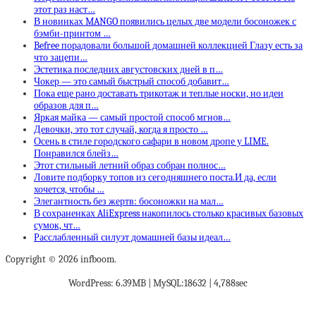
этот раз наст…
В новинках MANGO появились целых две модели босоножек с
бэмби-принтом …
Befree порадовали большой домашней коллекцией Глазу есть за
что зацепи…
Эстетика последних августовских дней в п…
Чокер — это самый быстрый способ добавит…
Пока еще рано доставать трикотаж и теплые носки, но идеи
образов для п…
Яркая майка — самый простой способ мгнов…
Девочки, это тот случай, когда я просто …
Осень в стиле городского сафари в новом дропе у LIME.
Понравился блейз…
Этот стильный летний образ собран полнос…
Ловите подборку топов из сегодняшнего поста.И да, если
хочется, чтобы …
Элегантность без жертв: босоножки на мал…
В сохраненках AliExpress накопилось столько красивых базовых
сумок, чт…
Расслабленный силуэт домашней базы идеал…
Copyright © 2026 infboom.
WordPress: 6.39MB | MySQL:18632 | 4,788sec