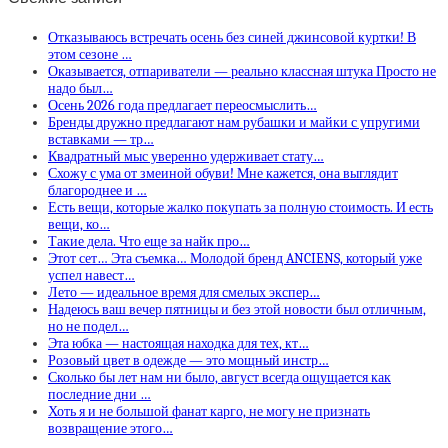
Отказываюсь встречать осень без синей джинсовой куртки! В
этом сезоне …
Оказывается, отпариватели — реально классная штука Просто не
надо был…
Осень 2026 года предлагает переосмыслить…
Бренды дружно предлагают нам рубашки и майки с упругими
вставками — тр…
Квадратный мыс уверенно удерживает стату…
Схожу с ума от змеиной обуви! Мне кажется, она выглядит
благороднее и …
Есть вещи, которые жалко покупать за полную стоимость. И есть
вещи, ко…
Такие дела. Что еще за найк про…
Этот сет… Эта съемка… Молодой бренд ANCIENS, который уже
успел навест…
Лето — идеальное время для смелых экспер…
Надеюсь ваш вечер пятницы и без этой новости был отличным,
но не подел…
Эта юбка — настоящая находка для тех, кт…
Розовый цвет в одежде — это мощный инстр…
Сколько бы лет нам ни было, август всегда ощущается как
последние дни …
Хоть я и не большой фанат карго, не могу не признать
возвращение этого…