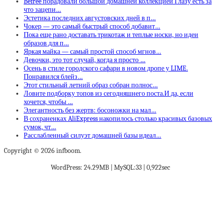
Befree порадовали большой домашней коллекцией Глазу есть за
что зацепи…
Эстетика последних августовских дней в п…
Чокер — это самый быстрый способ добавит…
Пока еще рано доставать трикотаж и теплые носки, но идеи
образов для п…
Яркая майка — самый простой способ мгнов…
Девочки, это тот случай, когда я просто …
Осень в стиле городского сафари в новом дропе у LIME.
Понравился блейз…
Этот стильный летний образ собран полнос…
Ловите подборку топов из сегодняшнего поста.И да, если
хочется, чтобы …
Элегантность без жертв: босоножки на мал…
В сохраненках AliExpress накопилось столько красивых базовых
сумок, чт…
Расслабленный силуэт домашней базы идеал…
Copyright © 2026 infboom.
WordPress: 24.29MB | MySQL:33 | 0,922sec