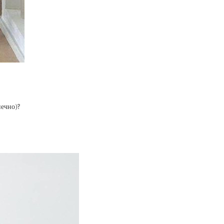
нечно)?