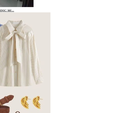
прос: ме…