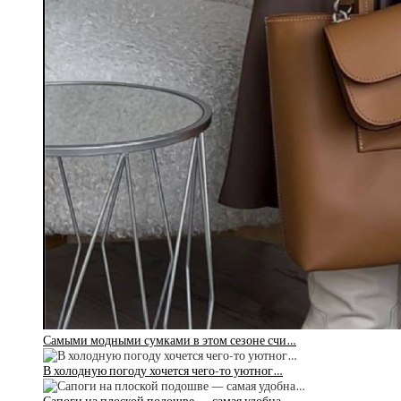
Самыми модными сумками в этом сезоне счи…
В холодную погоду хочется чего-то уютног…