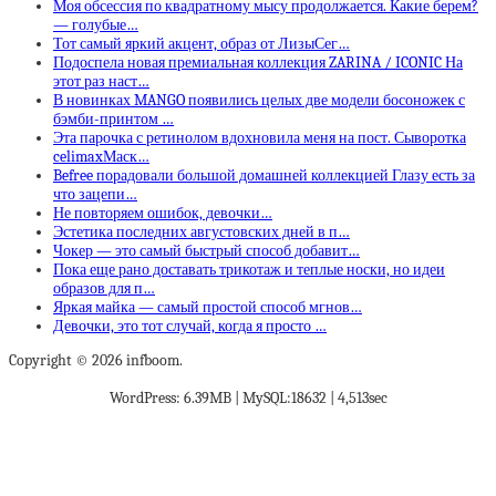
Моя обсессия по квадратному мысу продолжается. Какие берем?
— голубые…
Тот самый яркий акцент, образ от ЛизыСег…
Подоспела новая премиальная коллекция ZARINA / ICONIC На
этот раз наст…
В новинках MANGO появились целых две модели босоножек с
бэмби-принтом …
Эта парочка с ретинолом вдохновила меня на пост. Сыворотка
celimaxМаск…
Befree порадовали большой домашней коллекцией Глазу есть за
что зацепи…
Не повторяем ошибок, девочки…
Эстетика последних августовских дней в п…
Чокер — это самый быстрый способ добавит…
Пока еще рано доставать трикотаж и теплые носки, но идеи
образов для п…
Яркая майка — самый простой способ мгнов…
Девочки, это тот случай, когда я просто …
Copyright © 2026 infboom.
WordPress: 6.39MB | MySQL:18632 | 4,513sec