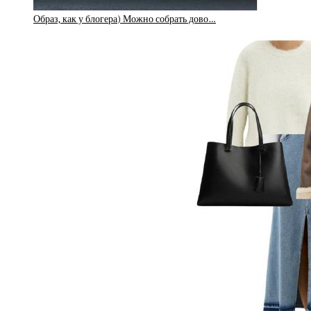
Образ, как у блогера) Можно собрать дово…