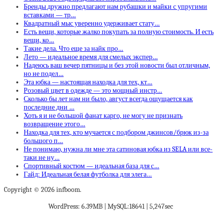
Бренды дружно предлагают нам рубашки и майки с упругими
вставками — тр…
Квадратный мыс уверенно удерживает стату…
Есть вещи, которые жалко покупать за полную стоимость. И есть
вещи, ко…
Такие дела. Что еще за найк про…
Лето — идеальное время для смелых экспер…
Надеюсь ваш вечер пятницы и без этой новости был отличным,
но не подел…
Эта юбка — настоящая находка для тех, кт…
Розовый цвет в одежде — это мощный инстр…
Сколько бы лет нам ни было, август всегда ощущается как
последние дни …
Хоть я и не большой фанат карго, не могу не признать
возвращение этого…
Находка для тех, кто мучается с подбором джинсов/брюк из-за
большого п…
Не понимаю, нужна ли мне эта сатиновая юбка из SELA или все-
таки не ну…
Спортивный костюм — идеальная база для с…
Гайд: Идеальная белая футболка для элега…
Copyright © 2026 infboom.
WordPress: 6.39MB | MySQL:18641 | 5,247sec