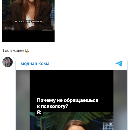
Так и живем
🤷‍♂️