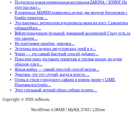
Подоспела новая премиальная коллекция ZARINA / ICONIC На
этот раз наст…
В новинках MANGO появились целых две модели босоножек с
бэмби-принтом …
Эта парочка с ретинолом вдохновила меня на пост. Сыворотка
celimaxМаск…
Befree порадовали большой домашней коллекцией Глазу есть за
что зацепи…
Не повторяем ошибок, девочки…
Эстетика последних августовских дней в п…
Чокер — это самый быстрый способ добавит…
Пока еще рано доставать трикотаж и теплые носки, но идеи
образов для п…
Яркая майка — самый простой способ мгнов…
Девочки, это тот случай, когда я просто …
Осень в стиле городского сафари в новом дропе у LIME.
Понравился блейз…
Этот стильный летний образ собран полнос…
Copyright © 2026 infboom.
WordPress: 6.08MB | MySQL:2783 | 1,312sec