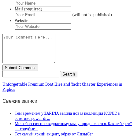
Mail (required)
(will not be published)
Website
Unforgettable Premium Boat Hire and Yacht Charter Experiences in
Paphos
Свежие записи
Тем временем у ZARINA вышла новая коллекция ICONIC в
эстетике power dr…
Моя обсессия по квадратному мысу продолжается. Какие берем?
— голубые…
Тот самый яркий акцент, образ от ЛизыСег…