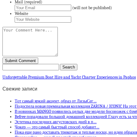
Mail (required)
(will not be published)
Website
Unforgettable Premium Boat Hire and Yacht Charter Experiences in Paphos
Свежие записи
Тот самый яркий акцент, образ от ЛизыСег…
Подоспела новая премиальная коллекция ZARINA / ICONIC На этот
В новинках MANGO появились целых две модели босоножек с бэ
Befree порадовали большой домашней коллекцией Глазу есть за ч
Эстетика последних августовских дней в п…
Чокер — это самый быстрый способ добавит…
Пока еще рано доставать трикотаж и теплые носки, но идеи образо