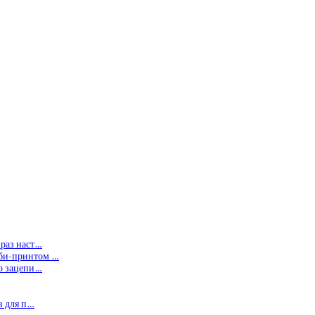
 раз наст…
мби-принтом …
то зацепи…
в для п…