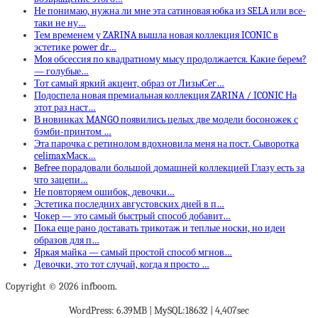
Не понимаю, нужна ли мне эта сатиновая юбка из SELA или все-
таки не ну…
Тем временем у ZARINA вышла новая коллекция ICONIC в
эстетике power dr…
Моя обсессия по квадратному мысу продолжается. Какие берем?
— голубые…
Тот самый яркий акцент, образ от ЛизыСег…
Подоспела новая премиальная коллекция ZARINA / ICONIC На
этот раз наст…
В новинках MANGO появились целых две модели босоножек с
бэмби-принтом …
Эта парочка с ретинолом вдохновила меня на пост. Сыворотка
celimaxМаск…
Befree порадовали большой домашней коллекцией Глазу есть за
что зацепи…
Не повторяем ошибок, девочки…
Эстетика последних августовских дней в п…
Чокер — это самый быстрый способ добавит…
Пока еще рано доставать трикотаж и теплые носки, но идеи
образов для п…
Яркая майка — самый простой способ мгнов…
Девочки, это тот случай, когда я просто …
Copyright © 2026 infboom.
WordPress: 6.39MB | MySQL:18632 | 4,407sec