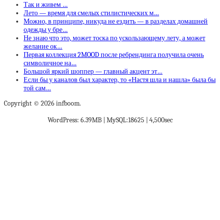
Так и живем …
Лето — время для смелых стилистических м…
Можно, в принципе, никуда не ездить — в разделах домашней
одежды у бре…
Не знаю что это, может тоска по ускользающему лету, а может
желание ок…
Первая коллекция 2MOOD после ребрендинга получила очень
символичное на…
Большой яркий шоппер — главный акцент эт…
Если бы у каналов был характер, то «Настя шла и нашла» была бы
той сам…
Copyright © 2026 infboom.
WordPress: 6.39MB | MySQL:18625 | 4,500sec