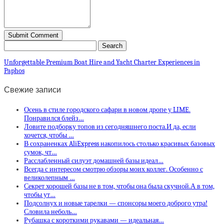
Unforgettable Premium Boat Hire and Yacht Charter Experiences in
Paphos
Свежие записи
Осень в стиле городского сафари в новом дропе у LIME.
Понравился блейз…
Ловите подборку топов из сегодняшнего поста.И да, если
хочется, чтобы …
В сохраненках AliExpress накопилось столько красивых базовых
сумок, чт…
Расслабленный силуэт домашней базы идеал…
Всегда с интересом смотрю обзоры моих коллег. Особенно с
великолепным …
Секрет хорошей базы не в том, чтобы она была скучной.А в том,
чтобы ут…
Подсолнух и новые тарелки — спонсоры моего доброго утра!
Словила неболь…
Рубашка с короткими рукавами — идеальная…